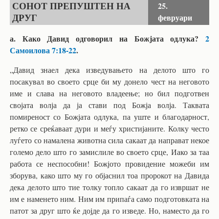
СОНОТ ПРЕПУШТЕН НА
25.
ДРУГ
февруари
а. Како Давид одговорил на Божјата одлука?
2
Самоилова 7:18-22
.
„Давид знаел дека изведувањето на делото што го
посакувал во своето срце би му донело чест на неговото
име и слава на неговото владеење; но бил подготвен
својата волја да ја стави под Божја волја. Таквата
помиреност со Божјата одлука, па уште и благодарност,
ретко се среќаваат дури и меѓу христијаните. Колку често
луѓето со намалена животна сила сакаат да направат некое
големо дело што го замислиле во своето срце, Иако за таа
работа се неспособни! Божјото провидение можеби им
зборува, како што му го објаснил тоа пророкот на Давида
дека делото што тие толку топло сакаат да го извршат не
им е наменето ним. Ним им припаѓа само подготовката на
патот за друг што ќе дојде да го изведе. Но, наместо да го