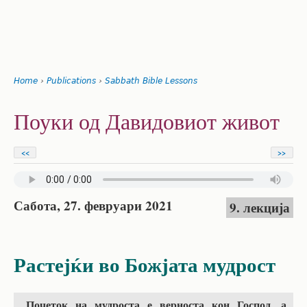
Search
form
Jump
Home
›
Publications
›
Sabbath Bible Lessons
to
You
navigation
Back
Поуки од Давидовиот живот
to
are
top
here
<<
>>
Сабота, 27. февруари 2021
9. лекција
Растејќи во Божјата мудрост
„Почеток на мудроста е верноста кон Господ, а