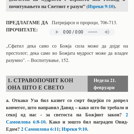
почитувањето на Светиот е разум” (
Изреки 9:10
).
ПРЕДЛАГАМЕ ДА
Патријарси и пророци, 706-713.
ПРОЧИТАТЕ:
„Сфатил дека само со Божја сила може да дојде на
престолот; дека само во Божјата мудрост може да владее
разумно”. – Воспитување, 152.
1. СТРАВОПОЧИТ КОН
Недела
21.
ОНА ШТО Е СВЕТО
февруари
а. Откако Уза бил казнет со смрт бидејќи го допрел
ковчегот, што направил Давид – како што би требало и
секој од нас - за светоста на Божјиот закон?
2
Самоилова 6:8-10
. Како и зошто бил награден Овид-
Едом?
2 Самоилова 6:11
;
Изреки 9:10
.