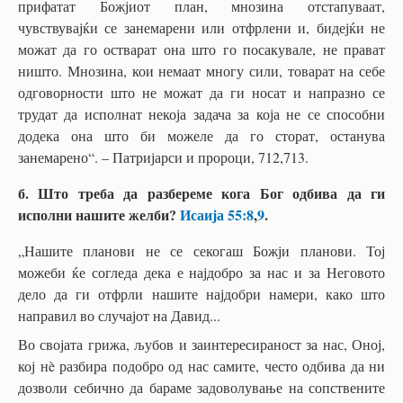
прифатат Божјиот план, мнозина отстапуваат,
чувствувајќи се занемарени или отфрлени и, бидејќи не
можат да го остварат она што го посакувале, не прават
ништо. Мнозина, кои немаат многу сили, товарат на себе
одговорности што не можат да ги носат и напразно се
трудат да исполнат некоја задача за која не се способни
додека она што би можеле да го сторат, останува
занемарено“. – Патријарси и пророци, 712,713.
б. Што треба да разбереме кога Бог одбива да ги
исполни нашите желби?
Исаија 55:8
,
9
.
„Нашите планови не се секогаш Божји планови. Тој
можеби ќе согледа дека е најдобро за нас и за Неговото
дело да ги отфрли нашите најдобри намери, како што
направил во случајот на Давид...
Во својата грижа, љубов и заинтересираност за нас, Оној,
кој нè разбира подобро од нас самите, често одбива да ни
дозволи себично да бараме задоволување на сопствените