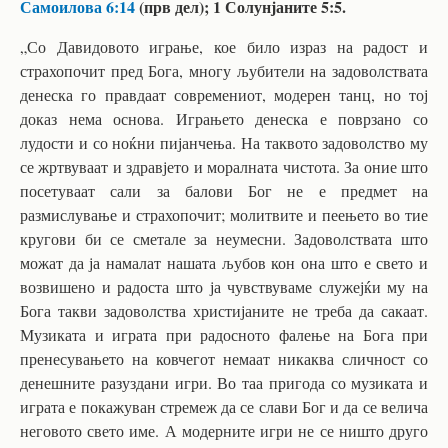
Самоилова 6:14
(прв дел); 1 Солунјаните 5:5.
„Со Давидовото играње, кое било израз на радост и
страхопочит пред Бога, многу љубители на задоволствата
денеска го правдаат современиот, модерен танц, но тој
доказ нема основа. Играњето денеска е поврзано со
лудости и со ноќни пијанчења. На таквото задоволство му
се жртвуваат и здравјето и моралната чистота. За оние што
посетуваат сали за балови Бог не е предмет на
размислување и страхопочит; молитвите и пеењето во тие
кругови би се сметале за неумесни. Задоволствата што
можат да ја намалат нашата љубов кон она што е свето и
возвишено и радоста што ја чувствуваме служејќи му на
Бога такви задоволства христијаните не треба да сакаат.
Музиката и играта при радосното фалење на Бога при
пренесувањето на ковчегот немаат никаква сличност со
денешните разуздани игри. Во таа пригода со музиката и
играта е покажуван стремеж да се слави Бог и да се велича
неговото свето име. А модерните игри не се ништо друго