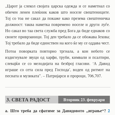
„Царот ја слекол својата царска одежда и се наметнал со
обичен ленен плеќник каков што носеле свештениците.
Тој со тоа не сакал да покаже како презема свештеничка
должност: таква наметка повремено носеле и други луѓе.
Но сакал во таа света служба пред Бога да биде еднаков со
своите приврзаници. Тој ден требало да се обожава Јехова;
Тој требало да биде единствен на кого ќе му се оддава чест.
Потоа поворката повторно тргнала, а кон небото се
издигнувале звуци од харфи, труби, кимвали и псалтири,
слевајќи се со мелодијата на безброј гласови. ‘А Давид
играше со сета сила пред Господа’, воден од ритмот на
песната и музиката”. – Патријарси и пророци, 706,707.
3. СВЕТА РАДОСТ
Вторник
23. февруари
а. Што треба да сфатиме за Давидовото „играње“?
2