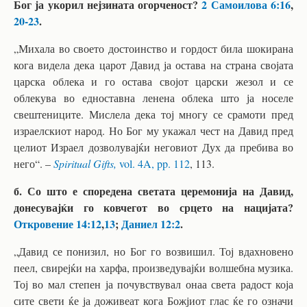
Бог ја укорил нејзината огорченост?
2 Самоилова 6:16
,
20-23
.
„Михала во своето достоинство и гордост била шокирана
кога видела дека царот Давид ја остава на страна својата
царска облека и го остава својот царски жезол и се
облекува во едноставна ленена облека што ја носеле
свештениците. Мислела дека тој многу се срамоти пред
израелскиот народ. Но Бог му укажал чест на Давид пред
целиот Израел дозволувајќи неговиот Дух да пребива во
него“. –
Spiritual Gifts,
vol. 4A, pp. 112
, 113.
б. Со што е споредена светата церемонија на Давид,
донесувајќи го ковчегот во срцето на нацијата?
Откровение 14:12
,
13
;
Даниел 12:2
.
„Давид се понизил, но Бог го возвишил. Тој вдахновено
пеел, свирејќи на харфа, произведувајќи волшебна музика.
Тој во мал степен ја почувствувал онаа света радост која
сите свети ќе ја доживеат кога Божјиот глас ќе го означи