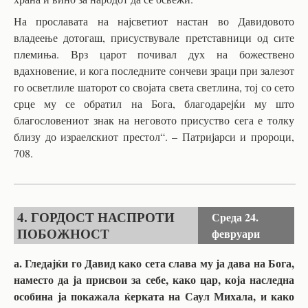
На прославата на најсветиот настан во Давидовото
владеење дотогаш, присуствувале претставници од сите
племиња. Врз царот почивал дух на божествено
вдахновение, и кога последните сончеви зраци при залезот
го осветлиле шаторот со својата света светлина, тој со сето
срце му се обратил на Бога, благодарејќи му што
благословениот знак на неговото присуство сега е толку
близу до израелскиот престол“. – Патријарси и пророци,
708.
4. ГОРДОСТ НАСПРОТИ
Среда
24.
ПОБОЖНОСТ
февруари
а. Гледајќи го Давид како сета слава му ја дава на Бога,
наместо да ја присвои за себе, како цар, која наследна
особина ја покажала ќерката на Саул Михала, и како