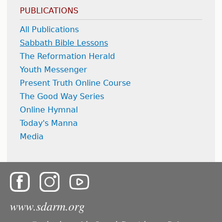
PUBLICATIONS
All Publications
Sabbath Bible Lessons
The Reformation Herald
Youth Messenger
Present Truth Online Course
The Good Way Series
Online Hymnal
Today's Manna
Media
www.sdarm.org