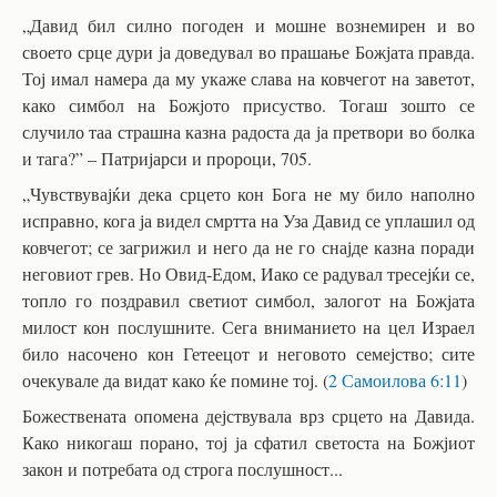
„Давид бил силно погоден и мошне вознемирен и во
своето срце дури ја доведувал во прашање Божјата правда.
Тој имал намера да му укаже слава на ковчегот на заветот,
како симбол на Божјото присуство. Тогаш зошто се
случило таа страшна казна радоста да ја претвори во болка
и тага?” – Патријарси и пророци, 705.
„Чувствувајќи дека срцето кон Бога не му било наполно
исправно, кога ја видел смртта на Уза Давид се уплашил од
ковчегот; се загрижил и него да не го снајде казна поради
неговиот грев. Но Овид-Едом, Иако се радувал тресејќи се,
топло го поздравил светиот симбол, залогот на Божјата
милост кон послушните. Сега вниманието на цел Израел
било насочено кон Гетеецот и неговото семејство; сите
очекувале да видат како ќе помине тој. (
2 Самоилова 6:11
)
Божествената опомена дејствувала врз срцето на Давида.
Како никогаш порано, тој ја сфатил светоста на Божјиот
закон и потребата од строга послушност...