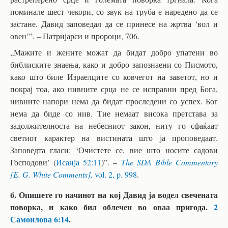
поминале шест чекори, со звук на труба е наредено да се
застане. Давид заповедал да се принесе на жртва ‘вол и
овен’”. – Патријарси и пророци, 706.
„Мажите и жените можат да бидат добро упатени во
библиските знаења, како и добро запознаени со Писмото,
како што биле Израелците со ковчегот на заветот, но и
покрај тоа, ако нивните срца не се исправни пред Бога,
нивните напори нема да бидат проследени со успех. Бог
нема да биде со нив. Тие немаат висока претстава за
задолжителноста на небесниот закон, ниту го сфаќаат
светиот карактер на вистината што ја проповедаат.
Заповедта гласи: ‘Очистете се, вие што носите садови
Господови’ (
Исаија 52:11
)”. –
The SDA Bible Commentary
[E. G. White Comments],
vol. 2, p. 998
.
б. Опишете го начинот на кој Давид ја водел свечената
поворка, и како бил облечен во оваа пригода.
2
Самоилова 6:14
.