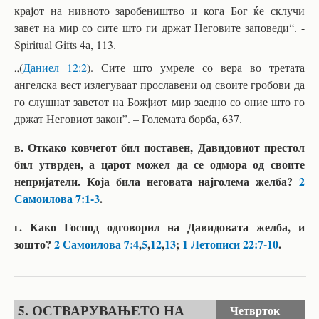
крајот на нивното заробеништво и кога Бог ќе склучи
завет на мир со сите што ги држат Неговите заповеди“. -
Spiritual Gifts 4а, 113.
„(
Даниел 12:2
). Сите што умреле со вера во третата
ангелска вест излегуваат прославени од своите гробови да
го слушнат заветот на Божјиот мир заедно со оние што го
држат Неговиот закон”. – Големата борба, 637.
в. Откако ковчегот бил поставен, Давидовиот престол
бил утврден, а царот можел да се одмора од своите
непријатели. Која била неговата најголема желба?
2
Самоилова 7:1-3
.
г. Како Господ одговорил на Давидовата желба, и
зошто?
2 Самоилова 7:4
,
5
,
12
,
13
;
1 Летописи 22:7-10
.
5. ОСТВАРУВАЊЕТО НА
Четврток