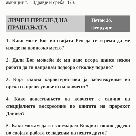
амбиции“. – Здравје и среќа, 473.
ЛИЧЕН ПРЕГЛЕД НА
Петок
26.
ПРАШАЊАТА
февруари
1. Како може Бог во својата Реч да се стреми да ме
изведе на повисоко место?
2. Дали Бог можеби ќе ми даде втора шанса некои
работи да ги направам подобро отколку порано?
3. Која главна карактеристика ја забележуваме во
врска со пренесувањето на ковчегот?
4. Како донесувањето на ковчегот е слично на
специјалното воскресение во книгата на пророкот
Даниел?
5. Како можам да го занемарам Божјиот повик додека
во својата работа се надевам на нешто друго?