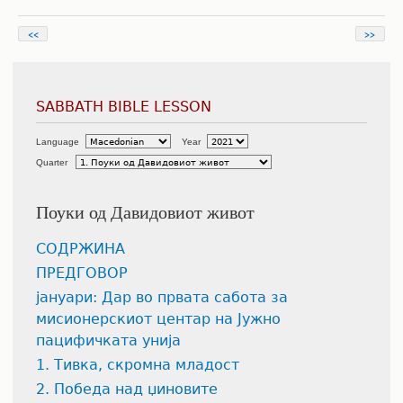
<<
>>
SABBATH BIBLE LESSON
Language
Year
Quarter
Поуки од Давидовиот живот
СОДРЖИНА
ПРЕДГОВОР
јануари: Дар во првата сабота за
мисионерскиот центар на Јужно
пацифичката унија
1. Тивка, скромна младост
2. Победа над џиновите