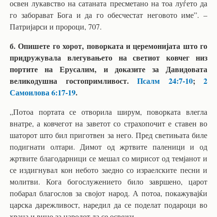
освен лукавство на сатаната пресметано на тоа луѓето да
го заборават Бога и да го обесчестат неговото име”. –
Патријарси и пророци, 707.
б. Опишете го хорот, поворката и церемонијата што го
придружувала влегувањето на светиот ковчег низ
портите на Ерусалим, и доказите за Давидовата
великодушна гостопримливост.
Псалм 24:7-10
;
2
Самоилова 6:17-19
.
„Потоа портата се отворила ширум, поворката влегла
внатре, а ковчегот на заветот со страхопочит е ставен во
шаторот што бил приготвен за него. Пред светињата биле
подигнати олтари. Димот од жртвите паленици и од
жртвите благодарници се мешал со мирисот од темјанот и
се издигнувал кон небото заедно со израелските песни и
молитви. Кога богослужението било завршено, царот
побарал благослов за својот народ. А потоа, покажувајќи
царска дарежливост, наредил да се поделат подароци во
храна и вино за народот да се освежи.