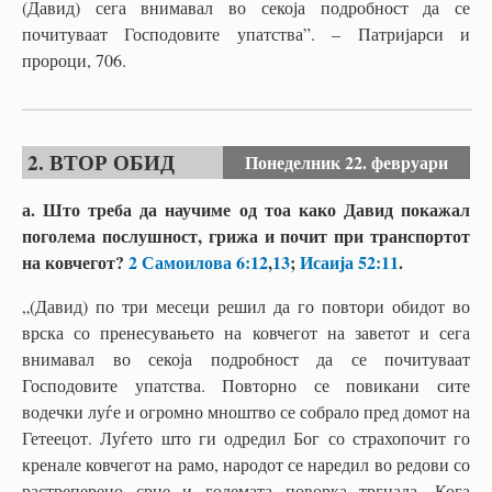
(Давид) сега внимавал во секоја подробност да се
почитуваат Господовите упатства”. – Патријарси и
пророци, 706.
2. ВТОР ОБИД
Понеделник
22. февруари
а. Што треба да научиме од тоа како Давид покажал
поголема послушност, грижа и почит при транспортот
на ковчегот?
2 Самоилова 6:12
,
13
;
Исаија 52:11
.
„(Давид) по три месеци решил да го повтори обидот во
врска со пренесувањето на ковчегот на заветот и сега
внимавал во секоја подробност да се почитуваат
Господовите упатства. Повторно се повикани сите
водечки луѓе и огромно мноштво се собрало пред домот на
Гетеецот. Луѓето што ги одредил Бог со страхопочит го
кренале ковчегот на рамо, народот се наредил во редови со
растреперено срце и големата поворка тргнала. Кога