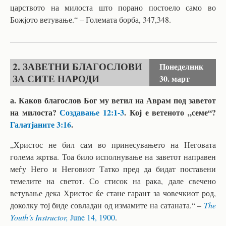
царството на милоста што порано постоело само во
Божјото ветување.“ – Големата борба, 347,348.
2. ЗАВЕТНИ БЛАГОСЛОВИ
Понеделник
ЗА СИТЕ НАРОДИ
30. март
а. Каков благослов Бог му ветил на Аврам под заветот
на милоста?
Создавање 12:1-3
. Кој е ветеното „семе“?
Галатјаните 3:16
.
„Христос не бил сам во принесувањето на Неговата
голема жртва. Тоа било исполнување на заветот направен
меѓу Него и Неговиот Татко пред да бидат поставени
темелите на светот. Со стисок на рака, дале свечено
ветување дека Христос ќе стане гарант за човечкиот род,
доколку тој биде совладан од измамите на сатаната.“ –
The
Youth’s Instructor,
June 14, 1900
.