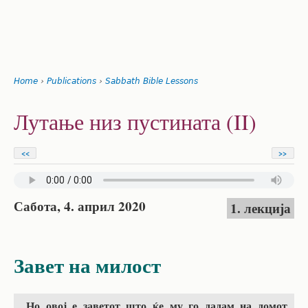
Search
form
Jump
Home
›
Publications
›
Sabbath Bible Lessons
to
You
navigation
Back
Лутање низ пустината (II)
to
are
top
here
<<
>>
Сабота, 4. април 2020
1. лекција
Завет на милост
„Но овој е заветот што ќе му го дадам на домот