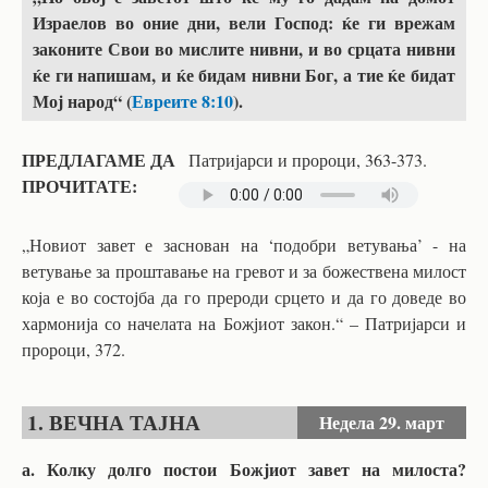
Израелов во оние дни, вели Господ: ќе ги врежам
законите Свои во мислите нивни, и во срцата нивни
ќе ги напишам, и ќе бидам нивни Бог, а тие ќе бидат
Мој народ“ (
Евреите 8:10
).
ПРЕДЛАГАМЕ ДА
Патријарси и пророци, 363-373.
ПРОЧИТАТЕ:
„Новиот завет е заснован на ‘подобри ветувања’ - на
ветување за проштавање на гревот и за божествена милост
која е во состојба да го прероди срцето и да го доведе во
хармонија со начелата на Божјиот закон.“ – Патријарси и
пророци, 372.
1. ВЕЧНА ТАЈНА
Недела
29. март
а. Колку долго постои Божјиот завет на милоста?