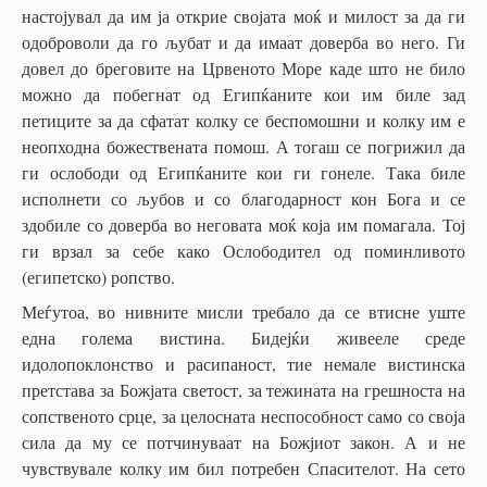
настојувал да им ја открие својата моќ и милост за да ги
одоброволи да го љубат и да имаат доверба во него. Ги
довел до бреговите на Црвеното Море каде што не било
можно да побегнат од Египќаните кои им биле зад
петиците за да сфатат колку се беспомошни и колку им е
неопходна божествената помош. А тогаш се погрижил да
ги ослободи од Египќаните кои ги гонеле. Така биле
исполнети со љубов и со благодарност кон Бога и се
здобиле со доверба во неговата моќ која им помагала. Тој
ги врзал за себе како Ослободител од поминливото
(египетско) ропство.
Меѓутоа, во нивните мисли требало да се втисне уште
една голема вистина. Бидејќи живееле среде
идолопоклонство и расипаност, тие немале вистинска
претстава за Божјата светост, за тежината на грешноста на
сопственото срце, за целосната неспособност само со своја
сила да му се потчинуваат на Божјиот закон. А и не
чувствувале колку им бил потребен Спасителот. На сето