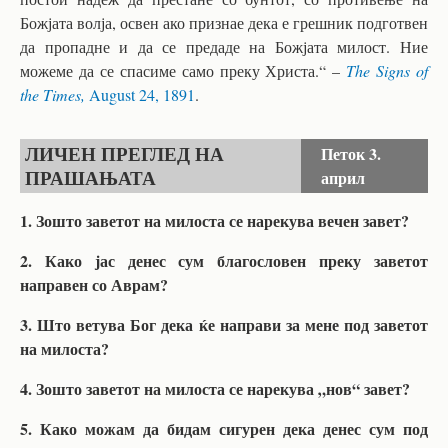
Божјата волја, освен ако признае дека е грешник подготвен
да пропадне и да се предаде на Божјата милост. Ние
можеме да се спасиме само преку Христа.“ –
The Signs of
the Times,
August 24, 1891
.
ЛИЧЕН ПРЕГЛЕД НА
Петок
3.
ПРАШАЊАТА
април
1. Зошто заветот на милоста се нарекува вечен завет?
2. Како јас денес сум благословен преку заветот
направен со Аврам?
3. Што ветува Бог дека ќе направи за мене под заветот
на милоста?
4. Зошто заветот на милоста се нарекува „нов“ завет?
5. Како можам да бидам сигурен дека денес сум под