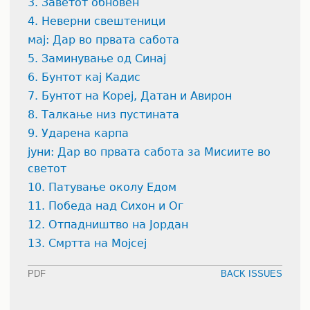
3. Заветот обновен
4. Неверни свештеници
мај: Дар во првата сабота
5. Заминување од Синај
6. Бунтот кај Кадис
7. Бунтот на Кореј, Датан и Авирон
8. Талкање низ пустината
9. Ударена карпа
јуни: Дар во првата сабота за Мисиите во
светот
10. Патување околу Едом
11. Победа над Сихон и Ог
12. Отпадништво на Јордан
13. Смртта на Мојсеј
PDF
BACK ISSUES