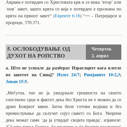
Аврама е потврден со Христовата крв и се вика ‘втор’ или
‘нов’ завет, зашто крвта со која е потврден е пролеана по
крвта на првиот завет“ (
Евреите 6:18
).“¬¬ – Патријарси и
пророци, 370,371.
5. ОСЛОБОДУВАЊЕ ОД
Четврток
ДУХОТ НА РОПСТВО
2. април
а. Што не успеале да разберат Израелците кога влегле
во заветот на Синај?
Излез 24:7
;
Римјаните 10:2
,
3
;
Јован 15:5
.
„Меѓутоа, тие не ја увидувале грешноста на своето
сопствено срце и фактот дека без Христа не е можно да се
држи Божјиот закон. Затоа биле готови веднаш и без
премислување да склучат сојуз (завет) со Бога. Уверени
дека можат сами ‘да ја утврдат својата правда’, изјавиле:
‘Сѐ што рекол Господ, ќе правиме и ќе бидеме послушни’