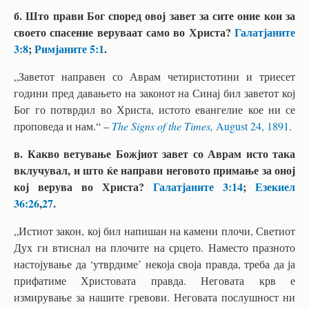
б. Што прави Бог според овој завет за сите оние кои за
своето спасение веруваат само во Христа?
Галатјаните
3:8
;
Римјаните 5:1
.
„Заветот направен со Аврам четиристотини и триесет
години пред давањето на законот на Синај бил заветот кој
Бог го потврдил во Христа, истото евангелие кое ни се
проповеда и нам.“ –
The Signs of the Times,
August 24, 1891
.
в. Какво ветување Божјиот завет со Аврам исто така
вклучувал, и што ќе направи неговото примање за оној
кој верува во Христа?
Галатјаните 3:14
;
Езекиел
36:26
,
27
.
„Истиот закон, кој бил напишан на камени плочи, Светиот
Дух ги втиснал на плочите на срцето. Наместо празното
настојување да ‘утврдиме’ некоја своја правда, треба да ја
прифатиме Христовата правда. Неговата крв е
измирување за нашите гревови. Неговата послушност ни