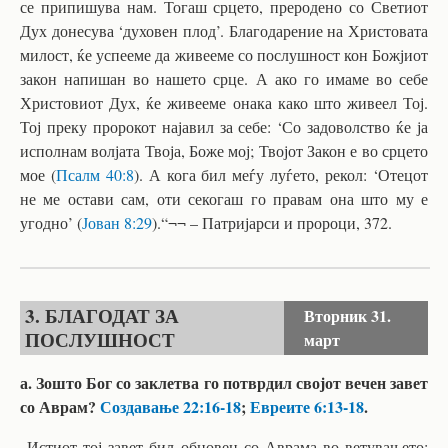
се припишува нам. Тогаш срцето, преродено со Светиот
Дух донесува ‘духовен плод’. Благодарение на Христовата
милост, ќе успееме да живееме со послушност кон Божјиот
закон напишан во нашето срце. А ако го имаме во себе
Христовиот Дух, ќе живееме онака како што живеел Тој.
Тој преку пророкот најавил за себе: ‘Со задоволство ќе ја
исполнам волјата Твоја, Боже мој; Твојот Закон е во срцето
мое (
Псалм 40:8
). А кога бил меѓу луѓето, рекол: ‘Отецот
не ме остави сам, оти секогаш го правам она што му е
угодно’ (
Јован 8:29
).“¬¬ – Патријарси и пророци, 372.
3. БЛАГОДАТ ЗА
Вторник
31.
ПОСЛУШНОСТ
март
а. Зошто Бог со заклетва го потврдил својот вечен завет
со Аврам?
Создавање 22:16-18
;
Евреите 6:13-18
.
„Истиот тој завет бил обновен со Аврама во ветувањето: