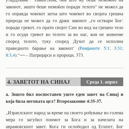
законот, зашто беше немоќен поради телото“ не можел да
го оправда човекот затоа што човекот во својата грешна
природа не можел да го држи законот „го оствари Бог:
поради гревот, го прати својот Син во вид на грешно тело
и го осуди гревот во телото за во нас, кои не живееме
според телото, туку според Духот да се исполни
праведното барање на законот’ (
Римјаните 5:1
;
3:31
;
8:3
,
4
).“¬¬ – Патријарси и пророци, 373.
4. ЗАВЕТОТ НА СИНАЈ
Среда
1. април
а. Зошто бил воспоставен уште еден завет на Синај и
која била неговата цел? Второзаконие 4:35-37.
„Израелскиот народ за време на своето робување во голема
мера го загубил поимот за Бога и за начелата на
аврамовскиот завет. Кога ги ослободил од Египет, Бог