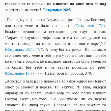
секогаш ќе се покаже во животот на оние што се под
заветот на милоста?
Создавање 26:5
.
„Господ му се јавил на Аврама велејќи: ‘Јас сум Бог твој,
оди пред мене и биди непорочен’ (
Создавање 17:1
).
Божјото сведоштво за неговиот верен слуга гласело:
‘Аврам го слушаше мојот глас и им се покоруваше на
моите заповеди, на моите закони и на моите одредби’
(
Создавање 26:5
;
17:7
). А нему Бог му рекол: ‘Ќе поставам
свој завет меѓу мене и тебе и меѓу твоите потомци по тебе
во нивните родови; ќе направам заветот да биде вечен, ќе
ти бидам Бог тебе и на твоите потомци по тебе’
(
Создавање 17:7
).“¬¬ – Патријарси и пророци, 370.
„Апостол Павле јасно покажува во каков однос во Новиот
завет се законот и верата. Тој кажува: ‘И така, бидејќи
оправдани со верата, имаме мир со Бога преку нашиот
Господ Исус Христос’. ‘Го укинуваме ли со верата
законот? Во никој случај! Напротив, со тоа законот го
утврдуваме’. ‘Навистина, она што му беше неможно на