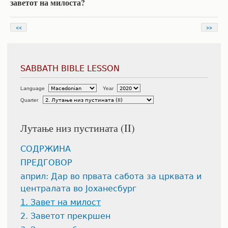
заветот на милоста?
<<
>>
SABBATH BIBLE LESSON
Language
Year
Quarter
Лутање низ пустината (II)
СОДРЖИНА
ПРЕДГОВОР
април: Дар во првата сабота за црквата и
централата во Јоханесбург
1. Завет на милост
2. Заветот прекршен