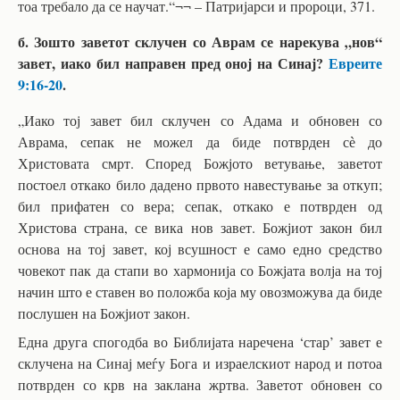
тоа требало да се научат.“¬¬ – Патријарси и пророци, 371.
б. Зошто заветот склучен со Аврам се нарекува „нов“
завет, иако бил направен пред оној на Синај?
Евреите
9:16-20
.
„Иако тој завет бил склучен со Адама и обновен со
Аврама, сепак не можел да биде потврден сѐ до
Христовата смрт. Според Божјото ветување, заветот
постоел откако било дадено првото навестување за откуп;
бил прифатен со вера; сепак, откако е потврден од
Христова страна, се вика нов завет. Божјиот закон бил
основа на тој завет, кој всушност е само едно средство
човекот пак да стапи во хармонија со Божјата волја на тој
начин што е ставен во положба која му овозможува да биде
послушен на Божјиот закон.
Една друга спогодба во Библијата наречена ‘стар’ завет е
склучена на Синај меѓу Бога и израелскиот народ и потоа
потврден со крв на заклана жртва. Заветот обновен со