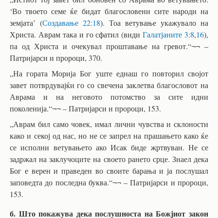
‘Во твоето семе ќе бидат благословени сите народи на
земјата’ (
Создавање 22:18
). Тоа ветување укажувало на
Христа. Аврам така и го сфатил (види
Галатјаните 3:8
,
16
),
па од Христа и очекувал проштавање на гревот.“¬¬ –
Патријарси и пророци, 370.
„На гората Морија Бог уште еднаш го повторил својот
завет потврдувајќи го со свечена заклетва благословот на
Аврама и на неговото потомство за сите идни
поколенија.“¬¬ – Патријарси и пророци, 153.
„Аврам бил само човек, имал лични чувства и склоности
како и секој од нас, но не се запрел на прашањето како ќе
се исполни ветувањето ако Исак биде жртвуван. Не се
задржал на заклучоците на своето рането срце. Знаел дека
Бог е верен и праведен во своите барања и ја послушал
заповедта до последна буква.“¬¬ – Патријарси и пророци,
153.
б. Што покажува дека послушноста на Божјиот закон