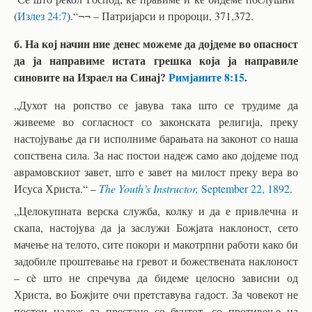
(
Излез 24:7
).“¬¬ – Патријарси и пророци, 371,372.
б. На кој начин ние денес можеме да дојдеме во опасност
да ја направиме истата грешка која ја направиле
синовите на Израел на Синај?
Римјаните 8:15
.
„Духот на ропство се јавува така што се трудиме да
живееме во согласност со законската религија, преку
настојување да ги исполниме барањата на законот со наша
сопствена сила. За нас постои надеж само ако дојдеме под
аврамовскиот завет, што е завет на милост преку вера во
Исуса Христа.“ –
The Youth’s Instructor,
September 22, 1892
.
„Целокупната верска служба, колку и да е привлечна и
скапа, настојува да ја заслужи Божјата наклоност, сето
мачење на телото, сите покори и макотрпни работи како би
задобиле проштевање на гревот и божествената наклоност
– сè што не спречува да бидеме целосно зависни од
Христа, во Божјите очи претставува гадост. За човекот не
постои надеж да престане со бунтот, со противење на