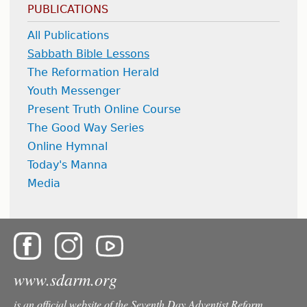
PUBLICATIONS
All Publications
Sabbath Bible Lessons
The Reformation Herald
Youth Messenger
Present Truth Online Course
The Good Way Series
Online Hymnal
Today's Manna
Media
www.sdarm.org
is an official website of the Seventh Day Adventist Reform