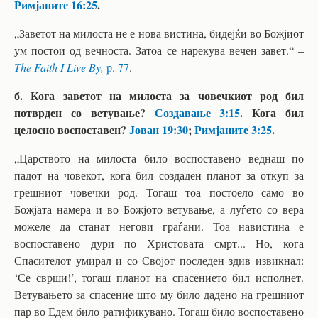
Римјаните 16:25
.
„Заветот на милоста не е нова вистина, бидејќи во Божјиот
ум постои од вечноста. Затоа се нарекува вечен завет.“ –
The Faith I Live By,
p. 77
.
б. Кога заветот на милоста за човечкиот род бил
потврден со ветување?
Создавање 3:15
. Кога бил
целосно воспоставен?
Јован 19:30
;
Римјаните 3:25
.
„Царството на милоста било воспоставено веднаш по
падот на човекот, кога бил создаден планот за откуп за
грешниот човечки род. Тогаш тоа постоело само во
Божјата намера и во Божјото ветување, а луѓето со вера
можеле да станат негови граѓани. Тоа навистина е
воспоставено дури по Христовата смрт... Но, кога
Спасителот умирал и со Својот последен здив извикнал:
‘Се сврши!’, тогаш планот на спасението бил исполнет.
Ветувањето за спасение што му било дадено на грешниот
пар во Едем било ратификувано. Тогаш било воспоставено