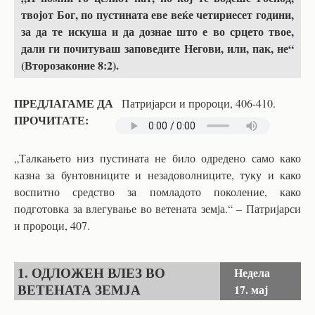
твојот Бог, по пустината еве веќе четириесет години,
за да те искуша и да дознае што е во срцето твое,
дали ги почитуваш заповедите Негови, или, пак, не“
(Второзаконие 8:2).
ПРЕДЛАГАМЕ ДА
Патријарси и пророци, 406-410.
ПРОЧИТАТЕ:
„Талкањето низ пустината не било одредено само како
казна за бунтовниците и незадоволниците, туку и како
воспитно средство за помладото поколение, како
подготовка за влегување во ветената земја.“ – Патријарси
и пророци, 407.
1. ОДЛОЖЕН ВЛЕЗ ВО
Недела
ВЕТЕНАТА ЗЕМЈА
17. мај