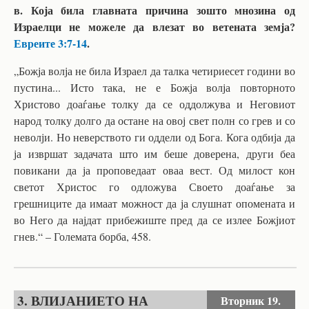
в. Која била главната причина зошто мнозина од
Израелци не можеле да влезат во ветената земја?
Евреите 3:7-14
.
„Божја волја не била Израел да талка четириесет години во
пустина... Исто така, не е Божја волја повторното
Христово доаѓање толку да се оддолжува и Неговиот
народ толку долго да остане на овој свет полн со грев и со
неволји. Но неверството ги оддели од Бога. Кога одбија да
ја извршат задачата што им беше доверена, други беа
повикани да ја проповедаат оваа вест. Од милост кон
светот Христос го одложува Своето доаѓање за
грешниците да имаат можност да ја слушнат опомената и
во Него да најдат прибежиште пред да се излее Божјиот
гнев.“ – Големата борба, 458.
3. ВЛИЈАНИЕТО НА
Вторник
19.