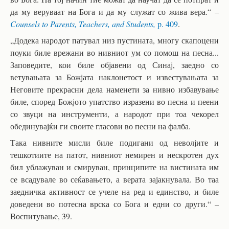
да му веруваат на Бога и да му служат со жива вера.“ –
Counsels to Parents, Teachers, and Students,
p. 409
.
„Додека народот патувал низ пустината, многу скапоцени
поуки биле врежани во нивниот ум со помош на песна...
Заповедите, кои биле објавени од Синај, заедно со
ветувањата за Божјата наклонетост и известувањата за
Неговите прекрасни дела наменети за нивно избавување
биле, според Божјото упатство изразени во песна и пеени
со звуци на инструменти, а народот при тоа чекорел
обединувајќи ги своите гласови во песни на фалба.
Така нивните мисли биле подигани од неволјите и
тешкотиите на патот, нивниот немирен и нескротен дух
бил ублажуван и смируван, принципите на вистината им
се всадувале во сеќавањето, а верата зајакнувала. Во таа
заедничка активност се учеле на ред и единство, и биле
доведени во потесна врска со Бога и едни со други.“ –
Воспитување, 39.