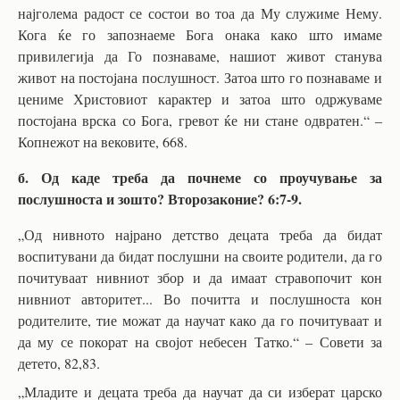
најголема радост се состои во тоа да Му служиме Нему.
Кога ќе го запознаеме Бога онака како што имаме
привилегија да Го познаваме, нашиот живот станува
живот на постојана послушност. Затоа што го познаваме и
цениме Христовиот карактер и затоа што одржуваме
постојана врска со Бога, гревот ќе ни стане одвратен.“ –
Копнежот на вековите, 668.
б. Од каде треба да почнеме со проучување за
послушноста и зошто? Второзаконие? 6:7-9.
„Од нивното најрано детство децата треба да бидат
воспитувани да бидат послушни на своите родители, да го
почитуваат нивниот збор и да имаат стравопочит кон
нивниот авторитет... Во почитта и послушноста кон
родителите, тие можат да научат како да го почитуваат и
да му се покорат на својот небесен Татко.“ – Совети за
детето, 82,83.
„Младите и децата треба да научат да си изберат царско