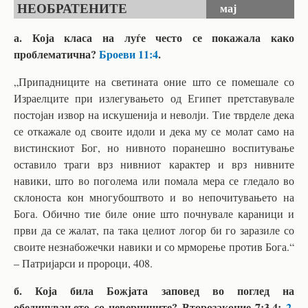
НЕОБРАТЕНИТЕ
мај
а. Која класа на луѓе често се покажала како
проблематична?
Броеви 11:4
.
„Припадниците на светината оние што се помешале со
Израелците при излегувањето од Египет претставувале
постојан извор на искушенија и неволји. Тие тврделе дека
се откажале од своите идоли и дека му се молат само на
вистинскиот Бог, но нивното поранешно воспитување
оставило траги врз нивниот карактер и врз нивните
навики, што во поголема или помала мера се гледало во
склоноста кон многубоштвото и во непочитувањето на
Бога. Обично тие биле оние што почнувале караници и
први да се жалат, па така целиот логор би го заразиле со
своите незнабожечки навики и со мрморење против Бога.“
– Патријарси и пророци, 408.
б. Која била Божјата заповед во поглед на
обединувањето со неверниците? Второзаконие 7:3,4;
2
.