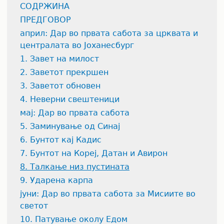
СОДРЖИНА
ПРЕДГОВОР
април: Дар во првата сабота за црквата и
централата во Јоханесбург
1. Завет на милост
2. Заветот прекршен
3. Заветот обновен
4. Неверни свештеници
мај: Дар во првата сабота
5. Заминување од Синај
6. Бунтот кај Кадис
7. Бунтот на Кореј, Датан и Авирон
8. Талкање низ пустината
9. Ударена карпа
јуни: Дар во првата сабота за Мисиите во
светот
10. Патување околу Едом