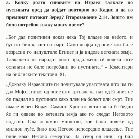
а. Колку долго синовите на Израел талкале во
пустината пред да дојдат повторно во Кадис и да го
преминат потокот Зеред? Второзаконие 2:14. Зошто им
било потребно толку многу време?
„Бог дал позитивен доказ дека Тој владее на небото, и
бунтот бил казнет со смрт. Само двајца од оние кои биле
возрасни го напуштиле Египет и ја виделе ветената земја.
Талкањето на народот било продолжено сè додека сите
останати не биле погребани во пустината.“ – Коментари
на библиските текстови, 81.
„Доколку Израелците ги почитувале упатствата што им ги
дал Мојсеј, никој од оние што тргнале на пат од Египет не
би паднал во пустината како плен на болест или смрт. Тие
имале верен Водач. Самиот Христос ветил дека безбедно
ќе ги одведе во ветената земја ако го следат Неговото
водство. Ова огромно мноштво, кое брои повеќе од
милион луѓе, било под Негово непосредно владеење. Тие
биле како Негово семејство. За секој од нив Тој бил