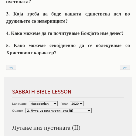
пустината?
3. Која треба да биде нашата единствена цел во
дружењето со неверниците?
4. Како можеме да го почитуваме Божјото име денес?
5. Како можеме секојдневно да се облекуваме со
Христовиот карактер?
<<
>>
SABBATH BIBLE LESSON
Language
Year
Quarter
Лутање низ пустината (II)