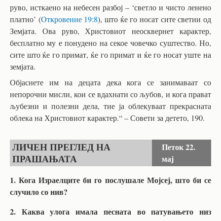
руво, исткаено на небесен разбој – ‘светло и чисто ленено
платно’ (
Откровение 19:8
), што ќе го носат сите светии од
Земјата. Ова руво, Христовиот неосквернет карактер,
бесплатно му е понудено на секое човечко суштество. Но,
сите што ќе го примат, ќе го примат и ќе го носат уште на
земјата.
Објаснете им на децата дека кога се занимаваат со
непорочни мисли, кои се вдахнати со љубов, и кога прават
љубезни и полезни дела, тие ја облекуваат прекрасната
облека на Христовиот карактер.“ – Совети за детето, 190.
ЛИЧЕН ПРЕГЛЕД НА
Петок
22.
ПРАШАЊАТА
мај
1. Кога Израелците би го послушале Мојсеј, што би се
случило со нив?
2. Каква улога имала песната во патувањето низ