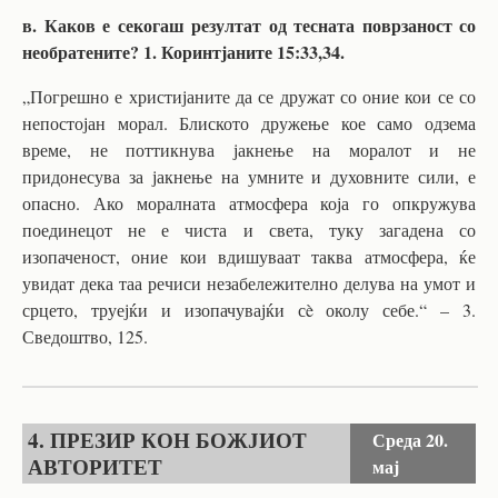
в. Каков е секогаш резултат од тесната поврзаност со
необратените? 1. Коринтјаните 15:33,34.
„Погрешно е христијаните да се дружат со оние кои се со
непостојан морал. Блиското дружење кое само одзема
време, не поттикнува јакнење на моралот и не
придонесува за јакнење на умните и духовните сили, е
опасно. Ако моралната атмосфера која го опкружува
поединецот не е чиста и света, туку загадена со
изопаченост, оние кои вдишуваат таква атмосфера, ќе
увидат дека таа речиси незабележително делува на умот и
срцето, труејќи и изопачувајќи сè околу себе.“ – 3.
Сведоштво, 125.
4. ПРЕЗИР КОН БОЖЈИОТ
Среда
20.
АВТОРИТЕТ
мај