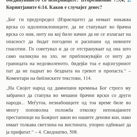
Коринтјаните 6:14. Каков е случајот денес?
„Бог ги предупредил (Израелците) да немаат никаква
врска со идолопоклониците, да не стапуваат во брачна
врска со нив, ниту на кој било начин да не се излагаат на
опасност да бидат погодени и расипани од нивните
гнасотии. Ги советувал и да се отстрануваат од она што
само наликува на зло, не приближувајќи се ниту до
границата на недозволеното, бидејќи тоа е најсигурниот
пат да не паднат во бездната на гревот и пропаста.“ –
Коментари на библиските текстови, 114.
„На Својот народ од дамнешни времиња Бог строго му
забранил да стапува во мешани брачни врски со други
народи... Меѓутоа, незнабошците од тоа време биле во
многу поповолна положба отколку непокајаните
престапници на Божјиот закон во нашите денови кои, иако
имаат толкава светлина на вистината, упорно одбиваат да
ја прифатат.“ – 4. Сведоштво, 508.