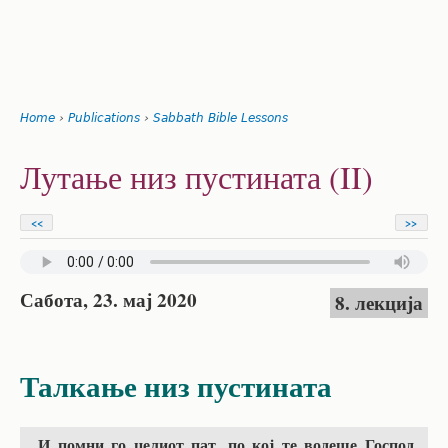
Search
form
Jump
Home
›
Publications
›
Sabbath Bible Lessons
to
You
navigation
Back
Лутање низ пустината (II)
to
are
top
here
<<
>>
Сабота, 23. мај 2020
8. лекција
Талкање низ пустината
„И помни го целиот пат, по кој те водеше Господ,