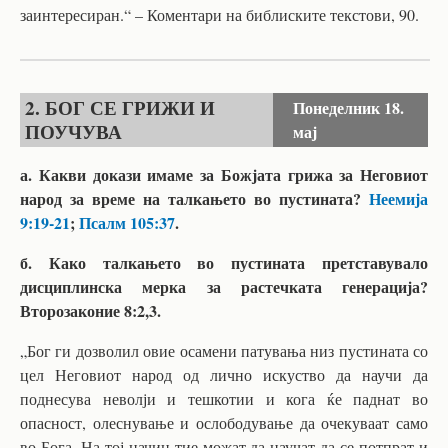
заинтересиран.“ – Коментари на библиските текстови, 90.
2. БОГ СЕ ГРИЖИ И
Понеделник
18.
ПОУЧУВА
мај
а. Какви докази имаме за Божјата грижа за Неговиот
народ за време на талкањето во пустината?
Неемија
9:19-21
;
Псалм 105:37
.
б. Како талкањето во пустината претставувало
дисциплинска мерка за растечката генерација?
Второзаконие 8:2,3.
„Бог ги дозволил овие осамени патувања низ пустината со
цел Неговиот народ од лично искуство да научи да
поднесува неволји и тешкотии и кога ќе паднат во
опасност, олеснување и ослободување да очекуваат само
во Бога. На тој начин тие можат да научат да се потпрат и