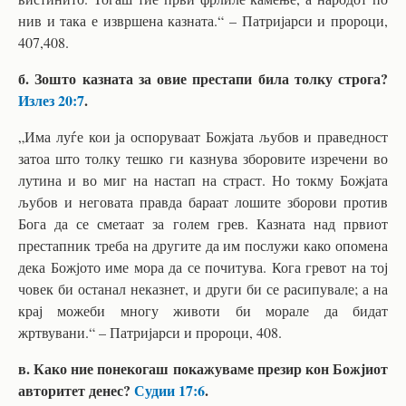
нив и така е извршена казната.“ – Патријарси и пророци,
407,408.
б. Зошто казната за овие престапи била толку строга?
Излез 20:7
.
„Има луѓе кои ја оспоруваат Божјата љубов и праведност
затоа што толку тешко ги казнува зборовите изречени во
лутина и во миг на настап на страст. Но токму Божјата
љубов и неговата правда бараат лошите зборови против
Бога да се сметаат за голем грев. Казната над првиот
престапник треба на другите да им послужи како опомена
дека Божјото име мора да се почитува. Кога гревот на тој
човек би останал неказнет, и други би се расипувале; а на
крај можеби многу животи би морале да бидат
жртвувани.“ – Патријарси и пророци, 408.
в. Како ние понекогаш покажуваме презир кон Божјиот
авторитет денес?
Судии 17:6
.