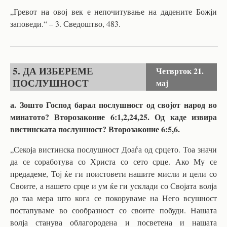
„Гревот на овој век е непочитување на дадените Божји
заповеди.“ – 3. Сведоштво, 483.
5. ДА ИЗБЕРЕМЕ
Четврток
21.
ПОСЛУШНОСТ
мај
а. Зошто Господ барал послушност од својот народ во
минатото? Второзаконие 6:1,2,24,25. Од каде извира
вистинската послушност? Второзаконие 6:5,6.
„Секоја вистинска послушност Доаѓа од срцето. Тоа значи
да се соработува со Христа со сето срце. Ако Му се
предадеме, Тој ќе ги поистовети нашите мисли и цели со
Своите, а нашето срце и ум ќе ги усклади со Својата волја
до таа мера што кога се покоруваме на Него всушност
постапуваме во сообразност со своите побуди. Нашата
волја станува облагородена и посветена и нашата