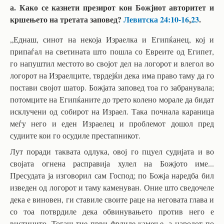
а. Како се казнети презирот кон Божјиот авторитет и
кршењето на третата заповед?
Левитска 24:10-16
,
23
.
„Еднаш, синот на некоја Израелка и Египќанец, кој и
припаѓал на светината што пошла со Евреите од Египет,
го напуштил местото во својот дел на логорот и влегол во
логорот на Израелците, тврдејќи дека има право таму да го
постави својот шатор. Божјата заповед тоа го забранувала;
потомците на Египќаните до трето колено морале да бидат
исклучени од собирот на Израел. Така почнала караница
меѓу него и еден Израелец и проблемот дошол пред
судиите кои го осудиле престапникот.
Лут поради таквата одлука, овој го пцуел судијата и во
својата огнена расправија хулел на Божјото име...
Пресудата ја изговорил сам Господ; по Божја наредба бил
изведен од логорот и таму каменуван. Оние што сведочеле
дека е виновен, ги ставиле своите раце на неговата глава и
со тоа потврдиле дека обвинувањето против него е
вистинито. Тогаш тие први фрлиле камење, а народот по